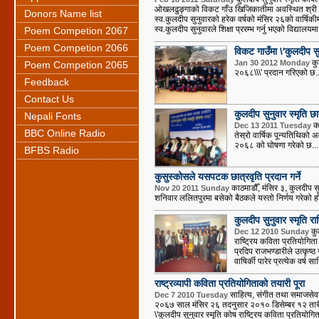
ओखलढुङ्गाको विकट गाँउ खिजिकातीमा अवस्थित श्री कुण्ड
Donors Name list
स्व.कुलदीप सुनुवारको हरेक वर्षको मंसिर २६को वार्षिकीमा
स्व.कुलदीप सुनुवारले शिक्षा प्ररम्भ गर्नु भएको विद्यालयम
Poem Competion 2067
Poem Competion 2066
विकट गाउँमा \'कुलदीप सुन
कुल
Jan 30 2012 Monday
Poem Competion 2065
२०६८\\\' प्रदान गरिएको छ...
Feedback
Contact Us
कुलदीप सुनुवार स्मृति छ
Nepali Fonts
का
Dec 13 2011 Tuesday
BBC Online Radio
तेस्रो वार्षिक पून्यतिथिको 
२०६८ को घोषणा गरेको छ....
BFBS Radio
कुसुस्कोसले यसपटक छात्रवृति प्रदान गर्ने
काठमाडौँ, मंसिर ३, कुलदीप सु
Nov 20 2011 Sunday
शनिवार ललितपुरमा बसेको बैठकले यस्तो निर्णय गरेको हो 
कुलदीप सुनुवार स्मृति र
कुल
Dec 12 2010 Sunday
राष्ट्रिय कविता प्रतियोगि
प्रदिप राजभण्डारीले उत्कृष
वाषिर्की पारेर प्रत्येक वर्ष 
राष्ट्रव्यापी कविता प्रतियोगिताको तयारी पूरा
साहित्य, संगीत तथा समाजसेवाम
Dec 7 2010 Tuesday
२०६७ साल मंसिर २६ तदनुसार २०१० डिसेम्बर १२ तारीक
\'कुलदीप सुनुवार स्मृति कोष राष्ट्रिय कविता प्रतियोगि