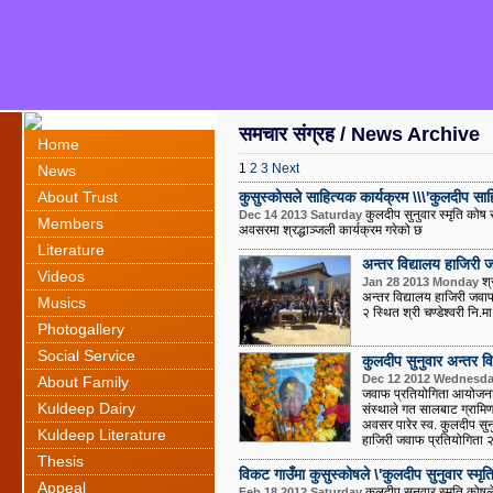
समचार संग्रह / News Archive
Home
1
2
3
Next
News
About Trust
कुसुस्कोसले साहित्यक कार्यक्रम \\\'कुलदीप साहित
कुलदीप सुनुवार स्मृति कोष 
Dec 14 2013 Saturday
Members
अवसरमा श्रद्धाञ्जली कार्यक्रम गरेको छ
Literature
अन्तर विद्यालय हाजिरी 
Videos
श्र
Jan 28 2013 Monday
अन्तर विद्यालय हाजिरी जवा
Musics
२ स्थित श्री चण्डेश्वरी नि.
Photogallery
Social Service
कुलदीप सुनुवार अन्तर 
Dec 12 2012 Wednesd
About Family
जवाफ प्रतियोगिता आयोजना ग
Kuldeep Dairy
संस्थाले गत सालबाट ग्रामिण
अवसर पारेर स्व. कुलदीप सुनु
Kuldeep Literature
हाजिरी जवाफ प्रतियोगिता २
Thesis
विकट गाउँमा कुसुस्कोषले \'कुलदीप सुनुवार स्मृति
Appeal
कुलदीप सुनुवार स्मृति कोषले
Feb 18 2012 Saturday