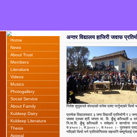
अन्तर विद्यालय हाजिरी जवाफ प्रतिय
Home
News
About Trust
Members
Literature
Videos
Musics
Photogallery
Social Service
About Family
नितेश सुनुवारले संस्थाको वारेमा प्रष्ट पार्नुभएको थिय
Kuldeep Dairy
प्रत्येक विद्यालयवाट ३ जना विद्यार्थी प्रतियोगी र २ 
जसमा प्रथम श्री जनता मा. वि. कुँबु काँस्थली ७ रामेछा
Kuldeep Literature
नि.मा.वि. कुँबु काँस्थली १ रामेछाप र सान्तोना 
रु.४५००।-, रु.३०००।-, रु.१००० ।- पुरस्कार प्रदान
Thesis
गरीएको थियो भने प्रतियोगितामा सहभागि सम्पूर्णलाई प्
Appeal