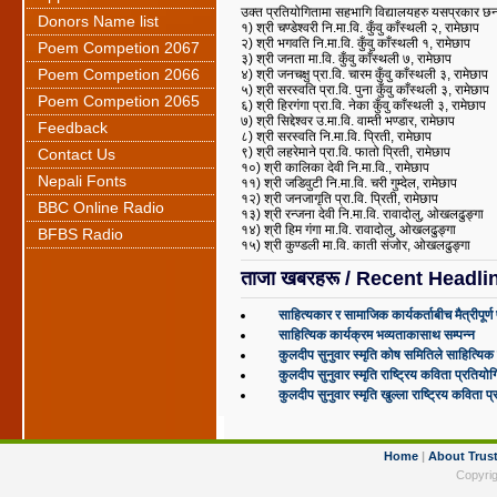
उक्त प्रतियोगितामा सहभागि विद्यालयहरु यसप्रकार छ
Donors Name list
१) श्री चण्डेश्वरी नि.मा.वि. कुँवु काँस्थली २, रामेछाप
२) श्री भगवति नि.मा.वि. कुँवु काँस्थली १, रामेछाप
Poem Competion 2067
३) श्री जनता मा.वि. कुँवु काँस्थली ७, रामेछाप
Poem Competion 2066
४) श्री जनचक्षु प्रा.वि. चारम कुँवु काँस्थली ३, रामेछाप
५) श्री सरस्वति प्रा.वि. पुना कुँवु काँस्थली ३, रामेछाप
Poem Competion 2065
६) श्री हिरगंगा प्रा.वि. नेका कुँवु काँस्थली ३, रामेछाप
७) श्री सिद्देश्वर उ.मा.वि. वाम्ती भण्डार, रामेछाप
Feedback
८) श्री सरस्वति नि.मा.वि. प्रिती, रामेछाप
९) श्री लहरेमाने प्रा.वि. फातो प्रिती, रामेछाप
Contact Us
१०) श्री कालिका देवी नि.मा.वि., रामेछाप
Nepali Fonts
११) श्री जडिवुटी नि.मा.वि. चरी गुम्देल, रामेछाप
१२) श्री जनजागृति प्रा.वि. प्रिती, रामेछाप
BBC Online Radio
१३) श्री रन्जना देवी नि.मा.वि. रावादोलु, ओखलढुङ्गा
१४) श्री हिम गंगा मा.वि. रावादोलु, ओखलढुङ्गा
BFBS Radio
१५) श्री कुण्डली मा.वि. काती संजोर, ओखलढुङ्गा
ताजा खबरहरू / Recent Headli
साहित्यकार र सामाजिक कार्यकर्ताबीच मैत्रीपूर
साहित्यिक कार्यक्रम भव्यताकासाथ सम्पन्न
कुलदीप सुनुवार स्मृति कोष समितिले साहित्यिक 
कुलदीप सुनुवार स्मृति राष्ट्रिय कविता प्रतिय
कुलदीप सुनुवार स्मृति खुल्ला राष्ट्रिय कविता 
Home
|
About Trus
Copyrig