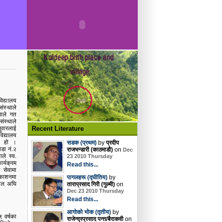
िद्यालय
ंस्थाले
थाले गत
संस्थाले
Recent Literature
वारलाई
िद्यालय
ो हो ।
सडक (प्रथम)
by
प्रदीप
वडा नं
.
२
राजभन्डारी (काठमाडौ)
on
Dec
ाले स्व
.
23 2010 Thursday
र्यक्रम
Read this...
 सेवामा
रकाशनमा
पागलहरू (द्घीतिय)
by
काल अघि
ताराप्रसाद गिरी (गुल्मी)
on
Dec 23 2010 Thursday
Read this...
आगोको भोक (तृतीय)
by
९ वर्षका
राजेन्द्रप्रसाद पन्त/बैराकवी
on