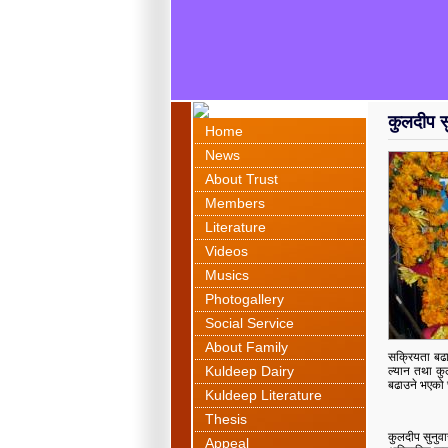
कुलदीप स
Home
News
About Trust
Members
Literature
Videos
Musics
Photogallery
Social Service
About Family
सक्रियता बढ
Kuldeep Dairy
ल्यान तथा कु
बढाउने भएको
Kuldeep Literature
Thesis
कुलदीप सुनुवा
Appeal