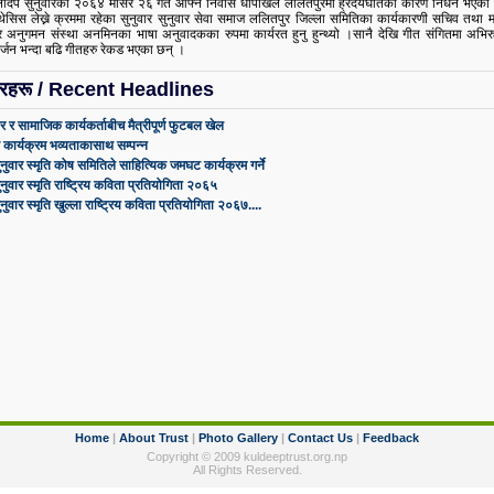
लदिप सुनुवारको २०६४ मंसिर २६ गते आफ्नै निवास धापाखेल ललितपुरमा ह्रदयघातका कारण निधन भएको
 थेसिस लेख्ने क्रममा रहेका सुनुवार सुनुवार सेवा समाज ललितपुर जिल्ला समितिका कार्यकारणी सचिव तथा 
 अनुगमन संस्था अनमिनका भाषा अनुवादकका रुपमा कार्यरत हुनु हुन्थ्यो ।सानै देखि गीत संगितमा अभिरुचि
र्जन भन्दा बढि गीतहरु रेकड भएका छन् ।
रहरू / Recent Headlines
र र सामाजिक कार्यकर्ताबीच मैत्रीपूर्ण फुटबल खेल
 कार्यक्रम भव्यताकासाथ सम्पन्न
नुवार स्मृति कोष समितिले साहित्यिक जमघट कार्यक्रम गर्ने
नुवार स्मृति राष्ट्रिय कविता प्रतियोगिता २०६५
ुवार स्मृति खुल्ला राष्ट्रिय कविता प्रतियोगिता २०६७....
Home
|
About Trust
|
Photo Gallery
|
Contact Us
|
Feedback
Copyright © 2009 kuldeeptrust.org.np
All Rights Reserved.