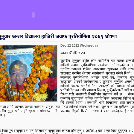
ुनुवार अन्तर विद्यालय हाजिरी जवाफ प्रतियोगिता २०६९ घोषणा
Dec 12 2012 Wednesday
काठमाडौँ, मंसिर २७
कुलदीप सुनुवार स्मृति कोष समितिले यस पटक अन्तरव
हाजिरी जवाफ प्रतियोगिता आयोजना गर्ने भएको छ ।स
ग्रामिण स्तारको शैक्षिक अवस्थामा सुधारका लागि संस्
सालबाट ग्रामिण क्षेत्रमा सहयोगको सुरुवात गरेको थियो। 
मंगलबार पुन्यतिथिको अवसर पारेर स्व
.
कुलदीप सुनु
श्रद्धाञ्ली अरपर्ण कार्यक्रममा \'
कुलदीप सुनुवार अन्तर व
हाजिरी जवाफ प्रतियोगिता २०६९
\'
को घोषणा गरेक
प्रतियोगिताका लागि रामेछाप जिल्ला, कुबुँ काँस्थली गाविस 
स्थित श्री चण्डेश्वरी निमाविसँग सहकार्य गर्ने छ । संस्थ
कुलदीप सुनुवारको वार्षिक पुन्यतिथिका अवसरमा विविध का
गर्दै आएका थियो ।संस्थाले भावि दिनहरुमा अझै समाज
ाउका लागि सल्लाहाकारका सल्लाहा अनुरुप यस पटक हाजिरी जवाफ गर्न तथा कुशल नामक बुलेटिन प्
लदीप सुनुवारको स्मृति ग्रन्थमा समेत ध्यान दिन सल्लाहा दिएको थियो । संस्थाले यस्ता कार्यहरुलाई तत्
 छ ।
र पिता पुर्ण ब सुनुवार र माता लिलामाया सुनुवारका कान्छा छोरा हुन् । उहाँका ३ दाई र एक दिदी हुनुहुन्छ । २