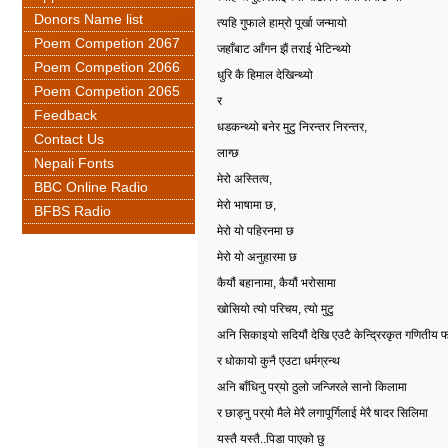
Donors Name list
त्यहि गुफाले हाम्रो पूर्खा जन्मायो
Poem Competion 2067
जहाँबाट आँगन झैं तराई भेटिन्थ्यो
Poem Competion 2066
धुरि कै हिमाल देखिन्थ्यो
Poem Competion 2065
र
Feedback
धडकन्थ्यो बनेर मुटु निरन्तर निरन्तर,
Contact Us
लाग्छ
Nepali Fonts
मेरो अस्तित्व
,
BBC Online Radio
मेरो भाषामा छ
,
BFBS Radio
मेरो यो पहिरनमा छ
मेरो यो अनुहारमा छ
कैयौं बहानामा
,
कैयौं भरोसामा
खोसियो त्यो परिचय
,
त्यो मुटु
अनि सिकाइयो सदियौं देखि एउटै केन्द्रिरकृत गणितीय 
र धोकायो कुनै एउटा धर्मग्रन्थ
अनि बाँधिनु पर्
यो ठुलो जन्जिरले सानो किलामा
र छाड्नु पर्
यो मैले मेरै लगापूर्गिलाई मेरै षादर सिलिमा
यस्तै यस्तै
..
पिडा पाएको छु