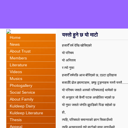
यस्तो हुने छ यो माटो
Home
News
हजारौँ वर्ष देखि खोसिएको
About Trust
यो परिचय
Members
यो अस्तित्व
Literature
र त्यो गुफा
Videos
हजारौँ वर्षपछि आज बौरिएको छ
,
एउटा इतिहास
Musics
बजाउँदै ढोल झ्याम्टाहरू
,
डम्फू टुङ्नाहरू यस्तै यस्तै
.......
Photogallery
यो परिचय जसले अरुको परिचयलाई थामेको छ
Social Service
यो अनुहार जो कैयौं पटक अपहेलित भएको छ
About Family
यो गुफा जसले जंगलि झुपडिको पिडा सहेको छ
Kuldeep Dairy
हो,
Kuldeep Literature
Thesis
त्यहि
,
परिचयले समान्ताको ज्ञान सिकाउँथ्यो
Appeal
त्यहि अनुहारलाई त्यो माटोको माया लगाउँथ्यो